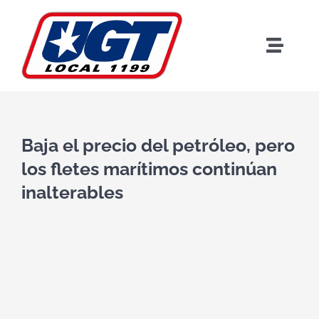
Skip
to
content
Toggle
Naviga
Baja el precio del petróleo, pero
los fletes marítimos continúan
Bi
inalterables
Benef