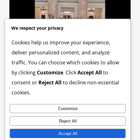
We respect your privacy
Cookies help us improve your experience,
L
deliver personalized content, and analyze
A
traffic. You can choose which cookies to allow
by clicking
Customize
. Click
Accept All
to
consent or
Reject All
to decline non-essential
cookies.
Radicado el Proyecto de la Cámara 883, por UGT en
colaboración con Rep. Gabriel Rodríguez Aguiló, para
devolver los 30 días de vacaciones a los empleados del
Customize
sector de la salud.
September 30th, 2025
Reject All
Accept All