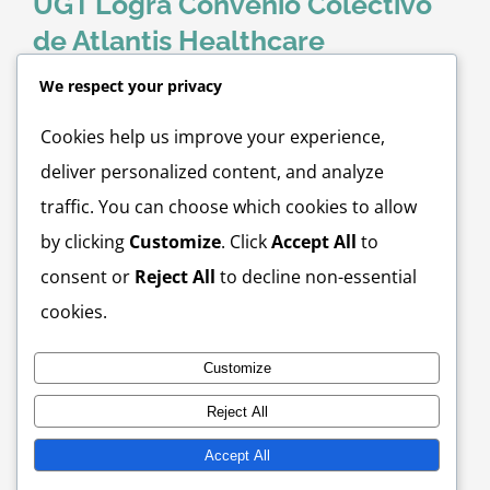
UGT Logra Convenio Colectivo
Al Unionado
de Atlantis Healthcare
Eventos
We respect your privacy
La Unión General de Trabajadores informa a todos
nuestros compañeros que en el día de hoy, viernes 19 de
Cookies help us improve your experience,
Contáctenos
septiembre de 2025, hemos concluido satisfactoriamente
deliver personalized content, and analyze
el proceso de negociación y se ha firmado el Convenio
traffic. You can choose which cookies to allow
Colectivo de Atlantis Healthcare. Este acuerdo representa
by clicking
Customize
. Click
Accept All
to
un paso significativo en el fortalecimiento de nuestros
consent or
Reject All
to decline non-essential
derechos y beneficios, así como [...]
cookies.
By
UGT
|
September 19th, 2025
|
Atlantis Health Care
,
Convenio
Colectivo
,
Convenio Colectivos
|
0 Comments
Customize
Read More
Reject All
Accept All