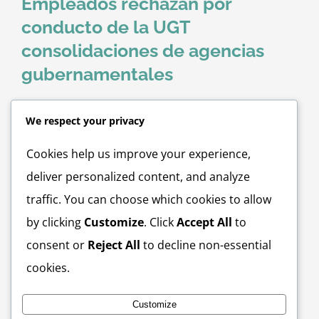
Empleados rechazan por
conducto de la UGT
consolidaciones de agencias
gubernamentales
En Conferencia de Prensa celebrada en el día de hoy en
We respect your privacy
El Capitolio, un grupo de empleados del Cuerpo de
Cookies help us improve your experience,
Emergencias Médicas, la Administración de Servicios de
Salud Mental y Contra la Adicción (ASSMCA) y de las
deliver personalized content, and analyze
Procuradurías de Personas con Impedimentos (OPPI) y
traffic. You can choose which cookies to allow
del Paciente (OPP), afiliados a la Unión General de
by clicking
Customize
. Click
Accept All
to
Trabajadores (UGT), [...]
consent or
Reject All
to decline non-essential
cookies.
By
UGT
|
May 26th, 2015
|
Administración de Servicios Contra la
Adicción y Salud Mental
,
Consolidación de Agencias
Gubernamentales
,
OPP
,
OPPI
,
UGT
|
0 Comments
Customize