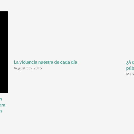
La violencia nuestra de cada día
¿A 
August 5th, 2015
púb
Marc
n
ara
os