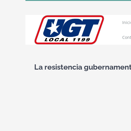
Skip
to
content
Inici
Cont
La resistencia gubernamen