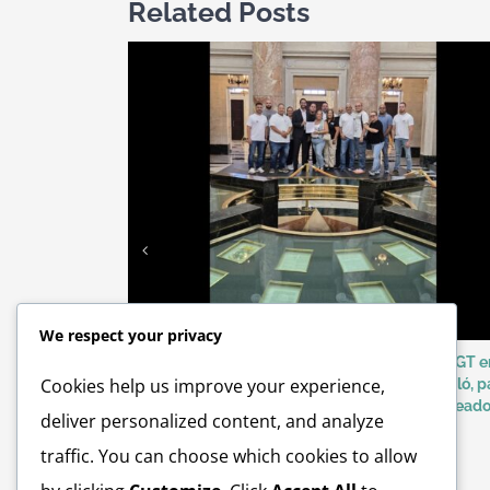
Related Posts
We respect your privacy
Radicado el Proyecto de la Cámara 883, por UGT e
Cookies help us improve your experience,
colaboración con Rep. Gabriel Rodríguez Aguiló, p
devolver los 30 días de vacaciones a los emplead
deliver personalized content, and analyze
del sector de la salud.
September 30th, 2025
traffic. You can choose which cookies to allow