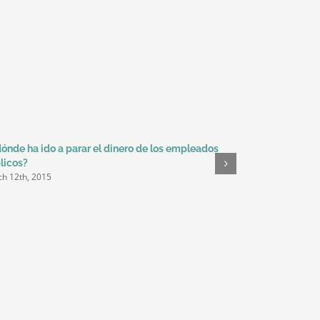
dónde ha ido a parar el dinero de los empleados
Mirarse en el e
February 19th, 2
licos?
h 12th, 2015