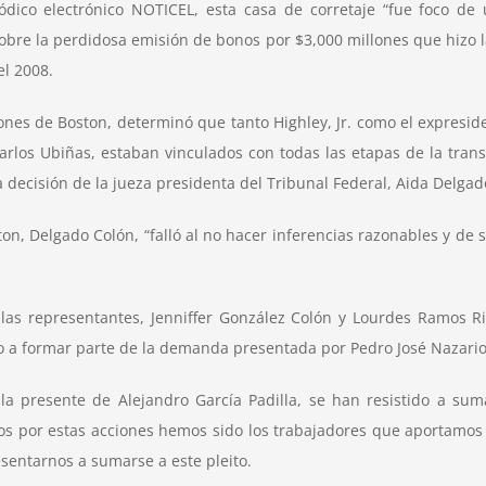
ódico electrónico NOTICEL, esta casa de corretaje “fue foco d
bre la perdidosa emisión de bonos por $3,000 millones que hizo la
el 2008.
ones de Boston, determinó que tanto Highley, Jr. como el expresiden
arlos Ubiñas, estaban vinculados con todas las etapas de la tra
có la decisión de la jueza presidenta del Tribunal Federal, Aida De
on, Delgado Colón, “falló al no hacer inferencias razonables y d
las representantes, Jenniffer González Colón y Lourdes Ramos Ri
 a formar parte de la demanda presentada por Pedro José Nazario 
 la presente de Alejandro García Padilla, se han resistido a s
os por estas acciones hemos sido los trabajadores que aportamos
esentarnos a sumarse a este pleito.