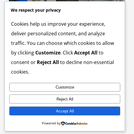
We respect your privacy
Cookies help us improve your experience,
deliver personalized content, and analyze
traffic. You can choose which cookies to allow
by clicking
Customize
. Click
Accept All
to
consent or
Reject All
to decline non-essential
cookies.
Denunciada la sobrecarga laboral, al personal de
R
enfermería en programa mañanero.
c
October 7th, 2025
d
Customize
s
S
Reject All
Accept All
Powered by