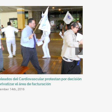
leados del Cardiovascular protestan por decisión
Llamado a esta
rivatizar el área de facturación
Cardiovascula
ember 14th, 2016
September 13th,