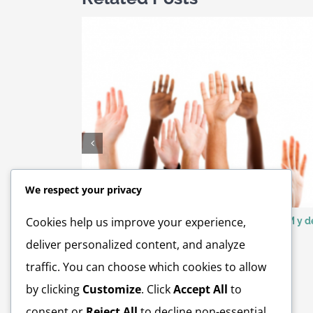
We respect your privacy
Cookies help us improve your experience,
Las respectivas matrículas de la UGT en ASEM y d
Cardiovascular aprueban votos de huelga en
deliver personalized content, and analyze
oposición al Proyecto de la Cámara 938
April 26th, 2017
traffic. You can choose which cookies to allow
by clicking
Customize
. Click
Accept All
to
consent or
Reject All
to decline non-essential