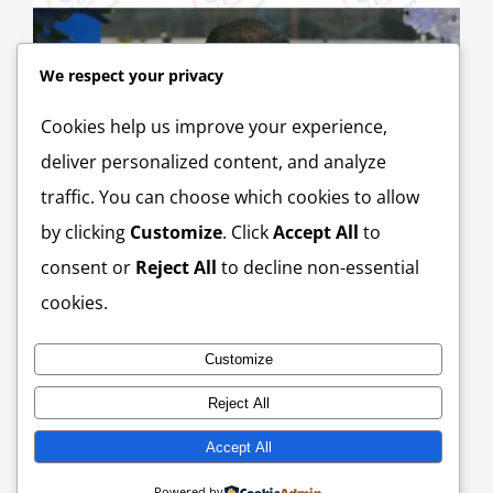
We respect your privacy
Cookies help us improve your experience,
deliver personalized content, and analyze
traffic. You can choose which cookies to allow
by clicking
Customize
. Click
Accept All
to
consent or
Reject All
to decline non-essential
cookies.
Denunciada la sobrecarga laboral, al personal de
R
enfermería en programa mañanero.
c
October 7th, 2025
d
Customize
s
S
Reject All
Accept All
Powered by