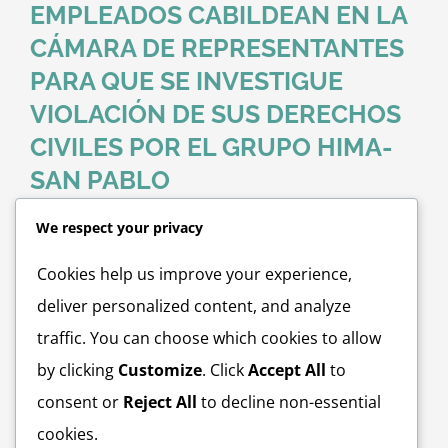
EMPLEADOS CABILDEAN EN LA
CÁMARA DE REPRESENTANTES
PARA QUE SE INVESTIGUE
VIOLACIÓN DE SUS DERECHOS
CIVILES POR EL GRUPO HIMA-
SAN PABLO
We respect your privacy
Un grupo de empleados y dirigentes de la Unión
General de Trabajadores (UGT) realizaron en el día de
Cookies help us improve your experience,
hoy una intensa gestión de cabildeo para solicitar a la
deliver personalized content, and analyze
Comisión de Asuntos Laborales y Sistemas de Retiro del
traffic. You can choose which cookies to allow
Servicio Público de la Cámara de Representantes para
by clicking
Customize
. Click
Accept All
to
que realice una investigación sobre la imposición de
consent or
Reject All
to decline non-essential
medidas [...]
cookies.