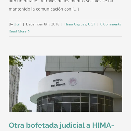
alto un detalle. A través de los medios sociales se ha
mantenido la comunicación con [...]
By
UGT
|
December 8th, 2018
|
Hima Caguas
,
UGT
|
0 Comments
Read More
Otra bofetada judicial a HIMA-