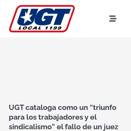
Skip
to
content
Toggle
Naviga
View
Larger
Bi
Image
UGT cataloga como un “triunfo
Benef
para los trabajadores y el
sindicalismo” el fallo de un juez